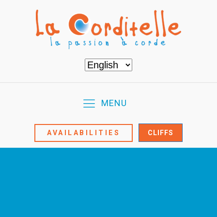
Choose
a
language
MENU
AVAILABILITIES
CLIFFS