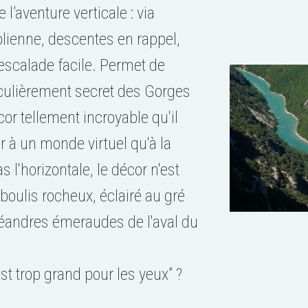
 l’aventure verticale : via
rolienne, descentes en rappel,
 escalade facile. Permet de
iculièrement secret des Gorges
r tellement incroyable qu'il
 à un monde virtuel qu'à la
s l'horizontale, le décor n'est
éboulis rocheux, éclairé au gré
éandres émeraudes de l'aval du
st trop grand pour les yeux” ?