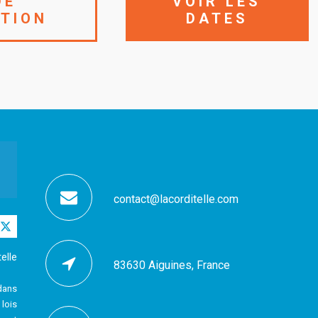
DE
VOIR LES
ATION
DATES
contact@lacorditelle.com
elle
83630 Aiguines, France
dans
 lois