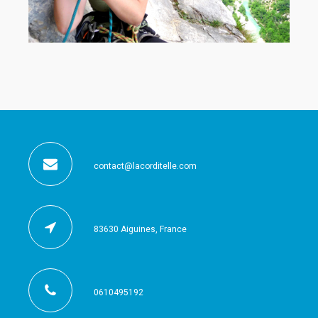
contact@lacorditelle.com
83630 Aiguines, France
0610495192