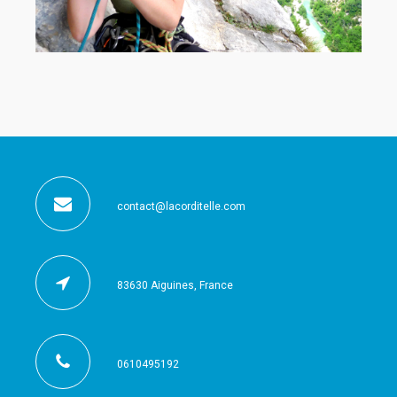
contact@lacorditelle.com
83630 Aiguines, France
0610495192